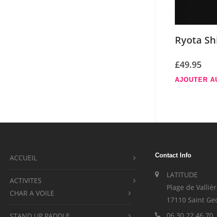
Ryota Sh
£
49.95
AJOUTER A
Contact Info
ACCUEIL
LATITUDE
ACTIVITES
Plage de Valliè
CHAR A VOILE
17110 Saint Ge
06 30 22 46 70
STAND UP PADDLE