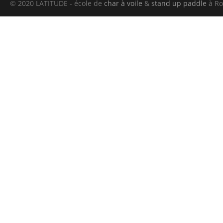
© 2020 LATITUDE - école de
char à voile
&
stand up paddle
à Ro