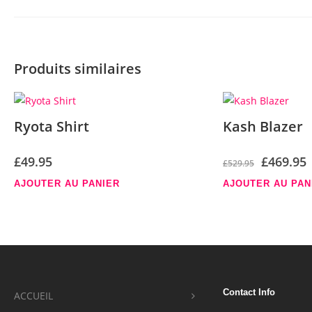
Produits similaires
Ryota Shirt
Kash Blazer
Le
£
49.95
£
469.95
£
529.95
prix
p
AJOUTER AU PANIER
AJOUTER AU PAN
initial
a
était :
e
£529.95.
£
Contact Info
ACCUEIL