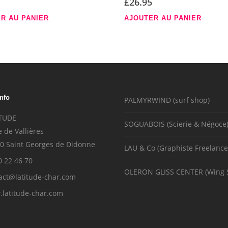
£
26.95
R AU PANIER
AJOUTER AU PANIER
Info
PALMYRWIND (surf shop)
TUDE
SOGUABOIS (Scierie & Négoce
e de Vallières
0 Saint Georges de Didonne
LAU & Co (Graphiste Freelance
0 22 46 70
OLERON GLISS CENTER (Wing 
act@latitude-char.com
latitude-char.com