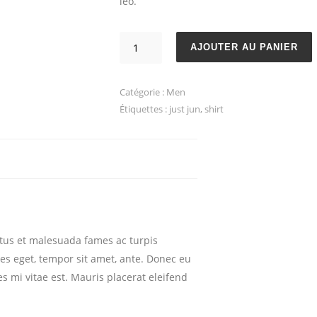
leo.
quantité
AJOUTER AU PANIER
de
Robin
Catégorie :
Men
Shirt
Étiquettes :
just jun
,
shirt
etus et malesuada fames ac turpis
ies eget, tempor sit amet, ante. Donec eu
s mi vitae est. Mauris placerat eleifend