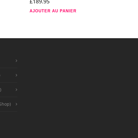
£
189.95
AJOUTER AU PANIER
)
)
Shop)